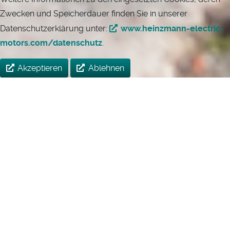
Zwecken und Speicherdauer finden Sie in unserer
Datenschutzerklärung unter:
www.heinzmann-electric-
motors.com/datenschutz
.
Akzeptieren
Ablehnen
HEINZMANN
Kontakt
I
+49 7673 8208-0
I
ED@heinzmann.de
I © Heinzmann GmbH & Co.
KG