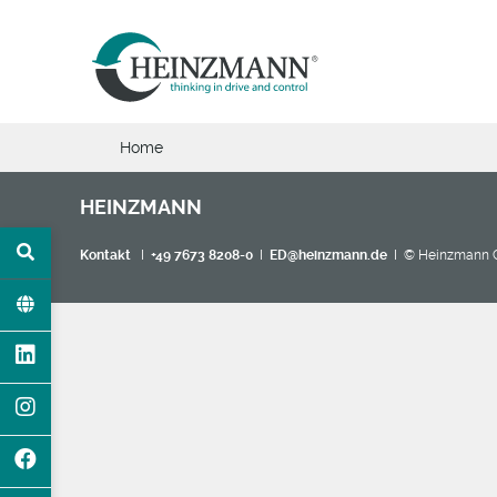
Home
HEINZMANN
Kontakt
I
+49 7673 8208-0
I
ED@heinzmann.de
I © Heinzmann 
GEN