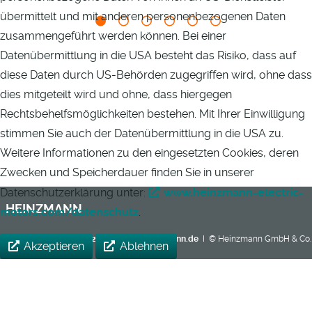
übermittelt und mit anderen personenbezogenen Daten
zusammengeführt werden können. Bei einer
Datenübermittlung in die USA besteht das Risiko, dass auf
diese Daten durch US-Behörden zugegriffen wird, ohne dass
dies mitgeteilt wird und ohne, dass hiergegen
Rechtsbehelfsmöglichkeiten bestehen. Mit Ihrer Einwilligung
stimmen Sie auch der Datenübermittlung in die USA zu.
Weitere Informationen zu den eingesetzten Cookies, deren
Zwecken und Speicherdauer finden Sie in unserer
Datenschutzerklärung unter:
www.heinzmann-electric-
HEINZMANN
motors.com/datenschutz
.
Kontakt
I
+49 7673 8208-0
I
ED@heinzmann.de
I © Heinzmann GmbH & Co.
Akzeptieren
Ablehnen
KG