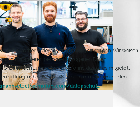
 wenn Sie vorher in deren Verwendung einwilligen. Wir weisen
elt und mit anderen personenbezogenen Daten
US-Behörden zugegriffen wird, ohne dass dies mitgeteilt
ermittlung in die USA zu. Weitere Informationen zu den
mann-electric-motors.com/datenschutz
.
e Ihre vollständigen Bewerbungsunterlagen, die
NN. Bei weiteren Fragen stehen wir Ihnen