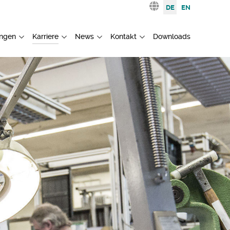
Sprache auswählen
DE
EN
ngen
Karriere
News
Kontakt
Downloads