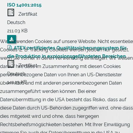
ISO 14001:2015
Zertifikat
Deutsch
211.03 KB
Wir verwenden Cookies auf unsere Website. Nicht essentielle
ATEX zertifiziertes Qualitätssicherungssystem für
Cookies (z. B. Tracking Cookies) werden jedoch nur gesetzt,
die Produktion in explosionsgefährdeten Bereichen
wenn Sie vorher in deren Verwendung einwilligen. Wir weisen
Zertifikat
darauf hin, dass im Zusammenhang mit diesen Cookies
Deutsch
personenbezogene Daten von Ihnen an US-Dienstleister
141.13 KB
übermittelt und mit anderen personenbezogenen Daten
zusammengeführt werden können. Bei einer
Datenübermittlung in die USA besteht das Risiko, dass auf
diese Daten durch US-Behörden zugegriffen wird, ohne dass
dies mitgeteilt wird und ohne, dass hiergegen
Rechtsbehelfsmöglichkeiten bestehen. Mit Ihrer Einwilligung
stimmen Sie auch der Datenübermittlung in die USA zu.