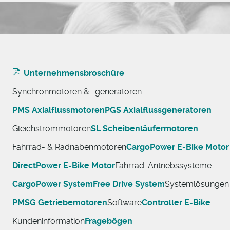
Unternehmensbroschüre
Synchronmotoren & -generatoren
PMS Axialflussmotoren
PGS Axialflussgeneratoren
Gleichstrommotoren
SL Scheibenläufermotoren
Fahrrad- & Radnabenmotoren
CargoPower E-Bike Motor
DirectPower E-Bike Motor
Fahrrad-Antriebssysteme
CargoPower System
Free Drive System
Systemlösungen
PMSG Getriebemotoren
Software
Controller E-Bike
Kundeninformation
Fragebögen