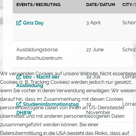
EVENTS/RECRUTING
DATE/DATUM
CITY
/
3 April
Schö
Girls´Day
Ausbildungsbörse
27 June
Schop
Berufsschulzentrum
Wir verwenden Cookies auf unsere Website. Nicht essentielle
24 Juli
Lörra
bbv - Nacht der
Cookies (z. B. Tracking Cookies) werden jedoch nur gesetzt,
Ausbildung
wenn Sie vorher in deren Verwendung einwilligen. Wir weisen
darauf hin, dass im Zusammenhang mit diesen Cookies
19
Lörra
Studieninformationstag
personenbezogene Daten von Ihnen an US-Dienstleister
November
DHBW
übermittelt und mit anderen personenbezogenen Daten
zusammengeführt werden können. Bei einer
Datenübermittlung in die USA besteht das Risiko, dass auf