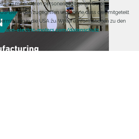
elt und mit anderen personenbezogenen Daten
US-Behörden zugegriffen wird, ohne dass dies mitgeteilt
ermittlung in die USA zu. Weitere Informationen zu den
mann-electric-motors.com/datenschutz
.
ntriebe: Herstellung von Spulen