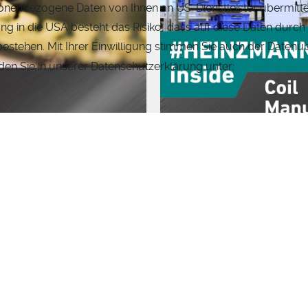
onenbezogene Daten von Ihnen an US-Dienstleister übermitt
 in die USA besteht das Risiko, dass auf diese Daten durch 
stehen. Mit Ihrer Einwilligung stimmen Sie auch der Datenüb
en Sie in unserer Datenschutzerklärung unter:
www.heinz
ler Radantrieb
Produktion Elektrische A