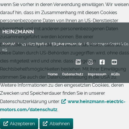
wenn Sie vorher in deren Verwendung einwilligen. Wir weisen
darauf hin, dass im Zusammenhang mit diesen Cookies
personenbezogene Daten von Ihnen an US-Dienstleister
übermittelt und mit anderen personenbezogenen Daten
HEINZMANN
zusammengeführt werden können. Bei einer
Datenübermittlung in die USA besteht das Risiko, dass auf
Kontakt
I
+49 7673 8208-0
I
ED@heinzmann.de
I © Heinzmann GmbH & Co.
KG
diese Daten durch US-Behörden zugegriffen wird, ohne dass
dies mitgeteilt wird und ohne, dass hiergegen
Rechtsbehelfsmöglichkeiten bestehen. Mit Ihrer Einwilligung
Home
Datenschutz
Impressum
AGBs
stimmen Sie auch der Datenübermittlung in die USA zu.
Weitere Informationen zu den eingesetzten Cookies, deren
Zwecken und Speicherdauer finden Sie in unserer
Datenschutzerklärung unter:
www.heinzmann-electric-
motors.com/datenschutz
.
Akzeptieren
Ablehnen