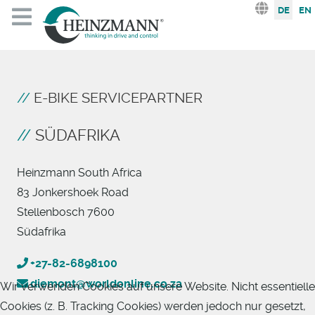
Sprache au
DE
EN
E-BIKE SERVICEPARTNER
SÜDAFRIKA
Heinzmann South Africa
83 Jonkershoek Road
Stellenbosch 7600
Südafrika
+27-82-6898100
diemont@worldonline.co.za
Wir verwenden Cookies auf unsere Website. Nicht essentielle
Cookies (z. B. Tracking Cookies) werden jedoch nur gesetzt,