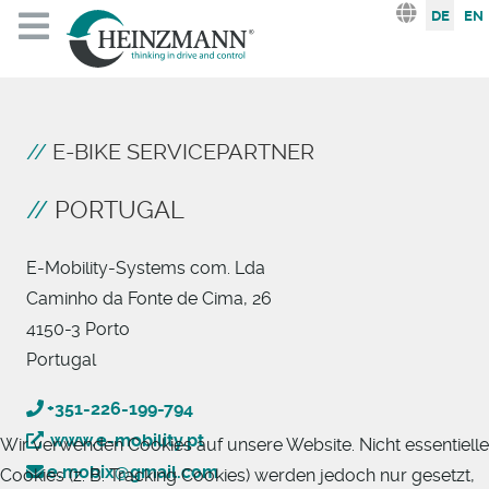
Sprache au
DE
EN
E-BIKE SERVICEPARTNER
PORTUGAL
E-Mobility-Systems com. Lda
Caminho da Fonte de Cima, 26
4150-3 Porto
Portugal
+351-226-199-794
www.e-mobility.pt
Wir verwenden Cookies auf unsere Website. Nicht essentielle
e.mobix@gmail.com
Cookies (z. B. Tracking Cookies) werden jedoch nur gesetzt,