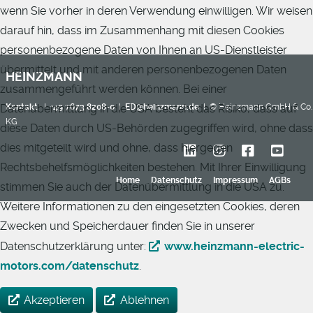
wenn Sie vorher in deren Verwendung einwilligen. Wir weisen
darauf hin, dass im Zusammenhang mit diesen Cookies
personenbezogene Daten von Ihnen an US-Dienstleister
übermittelt und mit anderen personenbezogenen Daten
HEINZMANN
zusammengeführt werden können. Bei einer
Datenübermittlung in die USA besteht das Risiko, dass auf
Kontakt
I
+49 7673 8208-0
I
ED@heinzmann.de
I © Heinzmann GmbH & Co.
KG
diese Daten durch US-Behörden zugegriffen wird, ohne dass
dies mitgeteilt wird und ohne, dass hiergegen
Rechtsbehelfsmöglichkeiten bestehen. Mit Ihrer Einwilligung
Home
Datenschutz
Impressum
AGBs
stimmen Sie auch der Datenübermittlung in die USA zu.
Weitere Informationen zu den eingesetzten Cookies, deren
Zwecken und Speicherdauer finden Sie in unserer
Datenschutzerklärung unter:
www.heinzmann-electric-
motors.com/datenschutz
.
Akzeptieren
Ablehnen