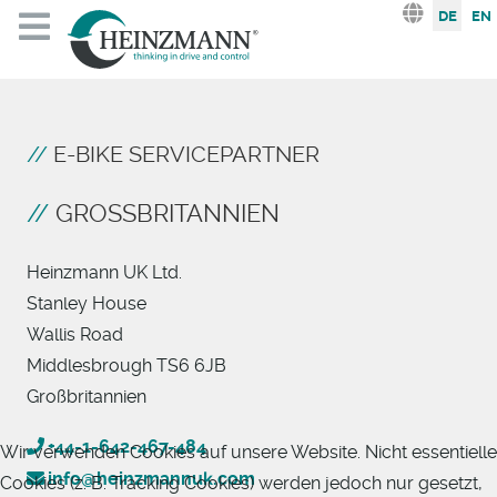
Sprache au
DE
EN
E-BIKE SERVICEPARTNER
GROSSBRITANNIEN
Heinzmann UK Ltd.
Stanley House
Wallis Road
Middlesbrough TS6 6JB
Großbritannien
+44-1-642-467-484
Wir verwenden Cookies auf unsere Website. Nicht essentielle
info@heinzmannuk.com
Cookies (z. B. Tracking Cookies) werden jedoch nur gesetzt,