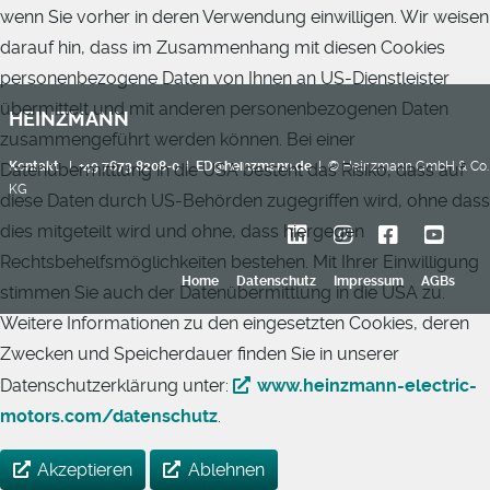
wenn Sie vorher in deren Verwendung einwilligen. Wir weisen
darauf hin, dass im Zusammenhang mit diesen Cookies
personenbezogene Daten von Ihnen an US-Dienstleister
übermittelt und mit anderen personenbezogenen Daten
HEINZMANN
zusammengeführt werden können. Bei einer
Kontakt
I
+49 7673 8208-0
I
ED@heinzmann.de
I © Heinzmann GmbH & Co.
Datenübermittlung in die USA besteht das Risiko, dass auf
KG
diese Daten durch US-Behörden zugegriffen wird, ohne dass
dies mitgeteilt wird und ohne, dass hiergegen
Rechtsbehelfsmöglichkeiten bestehen. Mit Ihrer Einwilligung
Home
Datenschutz
Impressum
AGBs
stimmen Sie auch der Datenübermittlung in die USA zu.
Weitere Informationen zu den eingesetzten Cookies, deren
Zwecken und Speicherdauer finden Sie in unserer
Datenschutzerklärung unter:
www.heinzmann-electric-
motors.com/datenschutz
.
Akzeptieren
Ablehnen