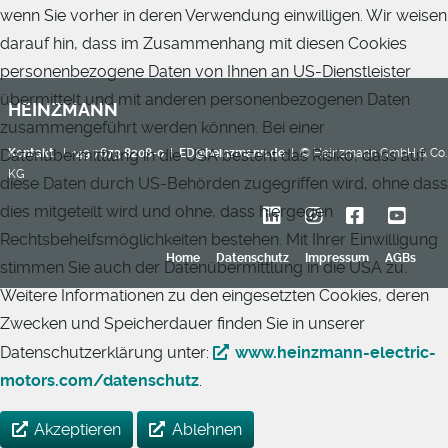
wenn Sie vorher in deren Verwendung einwilligen. Wir weisen
darauf hin, dass im Zusammenhang mit diesen Cookies
personenbezogene Daten von Ihnen an US-Dienstleister
übermittelt und mit anderen personenbezogenen Daten
HEINZMANN
zusammengeführt werden können. Bei einer
Datenübermittlung in die USA besteht das Risiko, dass auf
Kontakt
I
+49 7673 8208-0
I
ED@heinzmann.de
I © Heinzmann GmbH & Co.
KG
diese Daten durch US-Behörden zugegriffen wird, ohne dass
dies mitgeteilt wird und ohne, dass hiergegen
Rechtsbehelfsmöglichkeiten bestehen. Mit Ihrer Einwilligung
Home
Datenschutz
Impressum
AGBs
stimmen Sie auch der Datenübermittlung in die USA zu.
Weitere Informationen zu den eingesetzten Cookies, deren
Zwecken und Speicherdauer finden Sie in unserer
Datenschutzerklärung unter:
www.heinzmann-electric-
motors.com/datenschutz
.
Akzeptieren
Ablehnen