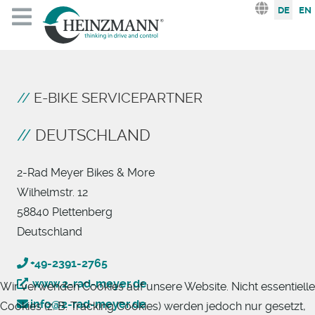
Sprache au
DE
EN
E-BIKE SERVICEPARTNER
DEUTSCHLAND
2-Rad Meyer Bikes & More
Wilhelmstr. 12
58840 Plettenberg
Deutschland
+49-2391-2765
www.2-rad-meyer.de
Wir verwenden Cookies auf unsere Website. Nicht essentielle
info@2-rad-meyer.de
Cookies (z. B. Tracking Cookies) werden jedoch nur gesetzt,