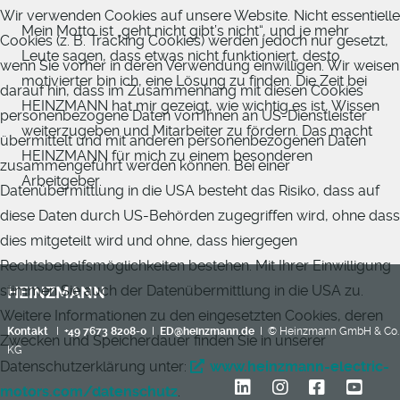
Wir verwenden Cookies auf unsere Website. Nicht essentielle
Mein Motto ist „geht nicht gibt’s nicht“, und je mehr
Cookies (z. B. Tracking Cookies) werden jedoch nur gesetzt,
Leute sagen, dass etwas nicht funktioniert, desto
wenn Sie vorher in deren Verwendung einwilligen. Wir weisen
motivierter bin ich, eine Lösung zu finden. Die Zeit bei
darauf hin, dass im Zusammenhang mit diesen Cookies
HEINZMANN hat mir gezeigt, wie wichtig es ist, Wissen
personenbezogene Daten von Ihnen an US-Dienstleister
weiterzugeben und Mitarbeiter zu fördern. Das macht
übermittelt und mit anderen personenbezogenen Daten
HEINZMANN für mich zu einem besonderen
zusammengeführt werden können. Bei einer
Arbeitgeber.
Datenübermittlung in die USA besteht das Risiko, dass auf
diese Daten durch US-Behörden zugegriffen wird, ohne dass
dies mitgeteilt wird und ohne, dass hiergegen
Rechtsbehelfsmöglichkeiten bestehen. Mit Ihrer Einwilligung
stimmen Sie auch der Datenübermittlung in die USA zu.
HEINZMANN
Weitere Informationen zu den eingesetzten Cookies, deren
Kontakt
I
+49 7673 8208-0
I
ED@heinzmann.de
I © Heinzmann GmbH & Co.
Zwecken und Speicherdauer finden Sie in unserer
KG
Datenschutzerklärung unter:
www.heinzmann-electric-
motors.com/datenschutz
.