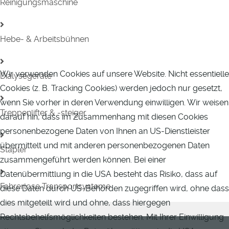
Reinigungsmaschine
Hebe- & Arbeitsbühnen
Wir verwenden Cookies auf unsere Website. Nicht essentielle
Dialysegeräte
Cookies (z. B. Tracking Cookies) werden jedoch nur gesetzt,
wenn Sie vorher in deren Verwendung einwilligen. Wir weisen
Treppenlifter & -steiger
darauf hin, dass im Zusammenhang mit diesen Cookies
personenbezogene Daten von Ihnen an US-Dienstleister
übermittelt und mit anderen personenbezogenen Daten
Stapler
zusammengeführt werden können. Bei einer
Datenübermittlung in die USA besteht das Risiko, dass auf
Fahrerlose Transportsysteme
diese Daten durch US-Behörden zugegriffen wird, ohne dass
dies mitgeteilt wird und ohne, dass hiergegen
Rechtsbehelfsmöglichkeiten bestehen. Mit Ihrer Einwilligung