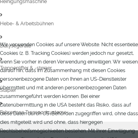
Reinigungsmaschine
Hebe- & Arbeitsbühnen
Wir verwenden Cookies auf unsere Website. Nicht essentielle
Dialysegeräte
Cookies (z. B. Tracking Cookies) werden jedoch nur gesetzt,
wenn Sie vorher in deren Verwendung einwilligen. Wir weisen
Treppenlifter & -steiger
darauf hin, dass im Zusammenhang mit diesen Cookies
personenbezogene Daten von Ihnen an US-Dienstleister
übermittelt und mit anderen personenbezogenen Daten
Stapler
zusammengeführt werden können. Bei einer
Datenübermittlung in die USA besteht das Risiko, dass auf
Fahrerlose Transportsysteme
diese Daten durch US-Behörden zugegriffen wird, ohne dass
dies mitgeteilt wird und ohne, dass hiergegen
Rechtsbehelfsmöglichkeiten bestehen. Mit Ihrer Einwilligung